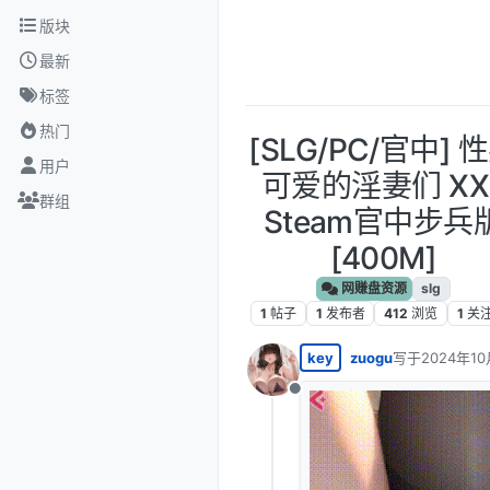
跳转至内容
版块
最新
标签
热门
[SLG/PC/官中] 
用户
可爱的淫妻们 XXI
群组
Steam官中步兵
[400M]
网赚盘资源
slg
1
帖子
1
发布者
412
浏览
1
关
key
zuogu
写于
2024年10
最后由 编辑
离线