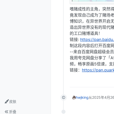
嗜赌成性的主角，突然
竟发现自己成为了赌场
博知识，在异世界开启无
造出异世界没有的现代
的工口赌博道具！
链接:
https://pan.ba
制这段内容后打开百度网
--来自百度网盘超级会员
我用夸克网盘分享了「A
频，畅享原画5倍速，支
链接：
https://pan.qua
hwjking
从
2025年4月26
皮肤
折叠