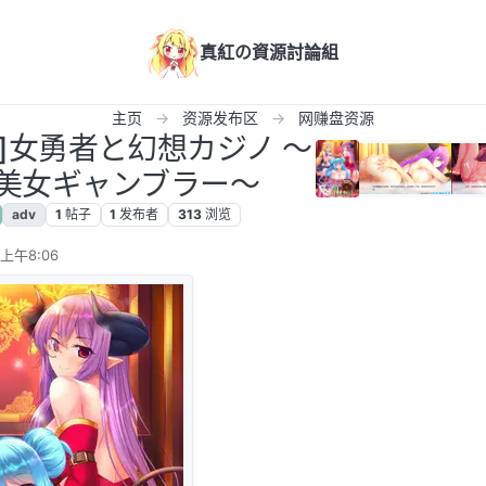
真紅の資源討論組
主页
资源发布区
网赚盘资源
汉化]女勇者と幻想カジノ ～
美女ギャンブラー～
adv
1
帖子
1
发布者
313
浏览
 上午8:06