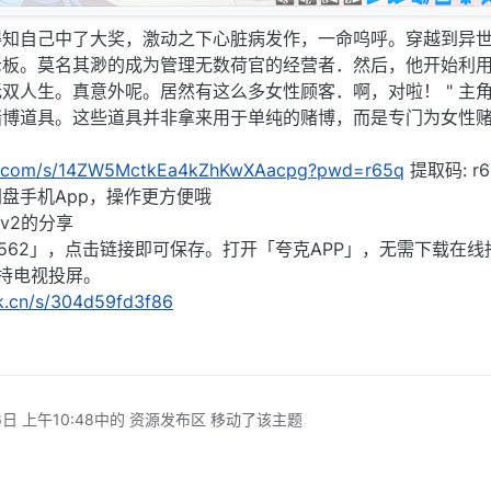
得知自己中了大奖，激动之下心脏病发作，一命呜呼。穿越到异
老板。莫名其渺的成为管理无数荷官的经营者．然后，他开始利
双人生。真意外呢。居然有这么多女性顾客．啊，对啦！ " 主
赌博道具。这些道具并非拿来用于单纯的赌博，而是专门为女性
idu.com/s/14ZW5MctkEa4kZhKwXAacpg?pwd=r65q
提取码: r6
盘手机App，操作更方便哦
v2的分享
562」，点击链接即可保存。打开「夸克APP」，无需下载在线
持电视投屏。
rk.cn/s/304d59fd3f86
日 上午10:48
中的 资源发布区 移动了该主题