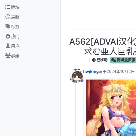
跳转至内容
版块
最新
标签
热门
A562[ADVAI
用户
求む亜人巨乳
群组
已移动
网赚盘资源
hwjking
写于
2024年10月2日
最后由 编辑
离线