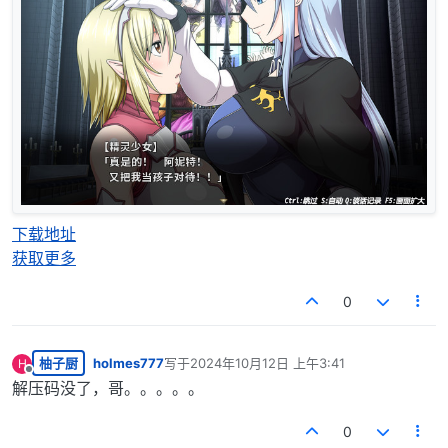
下载地址
获取更多
0
柚子厨
holmes777
写于
2024年10月12日 上午3:41
H
最后由 编辑
离线
解压码没了，哥。。。。。
0