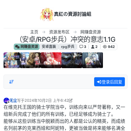
跳转至内容
真紅の資源討論組
主页
资源发布区
网赚盘资源
（安卓/RPG步兵）冲突的意志1.1G
网赚盘资源
安卓直装
rpg步兵
3
2
942
登录后回复
无尘
写于
2024年10月2日 上午6:42
最后由 无尘 编辑
2024年10月2日 上午1:43
离线
在维克托王国的骑士学院当中，训练向来以严苛著称，又一
组新兵完成了他们的所有训练，已经足够成为骑士了。
能够从这些训练当中脱颖而出的人都是公认的精英，而成绩
名列前茅的克莱西娅和阿妮特，更被当做是将来能够名满全