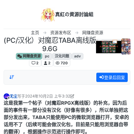
跳转至内容
真紅の資源討論組
主页
资源发布区
网赚盘资源
(PC/汉化）对魔忍TABA离线版
9.6G
网赚盘资源
pc
汉化问题
adv
2
2
720
登录后回复
无尘
写于
2024年10月2日 上午3:32
最后由 无尘 编辑
2024年10月1日 下午10:33
离线
这是我第一个帖子（对魔忍RPGX离线版）的补充，因为后
面的事件有一部分没有汉化（好像有很多），所以单独把这
部分发出来，TABA只能使用PC的微软浏览器打开，安卓的
话用不了（后续可能会做汉化包，目前是只能用浏览器自带
的翻译），根据操作示范进行操作即可。