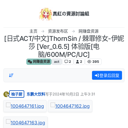
跳转至内容
真紅の資源討論組
主页
资源发布区
网赚盘资源
[日式ACT/中文]ThornSin / 棘罪修女-伊妮
莎 [Ver_0.6.5] 体验版[电
脑/600M/PC/UC]
网赚盘资源
act
2
2
395
登录后回复
柚子厨
东鹏大饮料
写于
2024年10月2日 上午3:31
东
最后由 编辑
离线