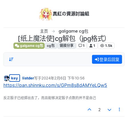
跳转至内容
真紅の資源討論組
主页
galgame cg包
[纸上魔法使]cg解包（jpg格式）
galgame cg包
cg包
链接分享
1
1
1.5k
登录后回复
key
listder
写于
2024年2月6日 下午10:56
最后由 编辑
离线
https://pan.shinnku.com/s/GPm8s8dAMYeLQw5
反正骰子已经掷出去了，而且能够决定骰子点数的并不是自己
2