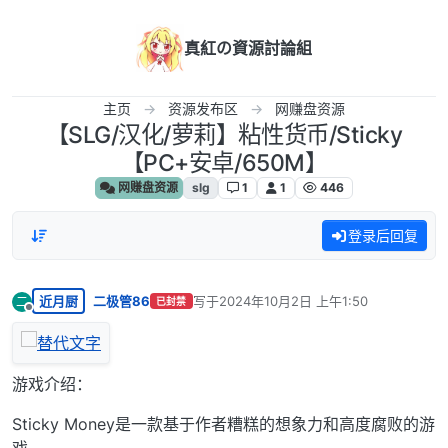
跳转至内容
真紅の資源討論組
主页
资源发布区
网赚盘资源
【SLG/汉化/萝莉】粘性货币/Sticky
【PC+安卓/650M】
网赚盘资源
slg
1
1
446
登录后回复
近月厨
二极管86
写于
2024年10月2日 上午1:50
二
已封禁
最后由 编辑
离线
游戏介绍：
Sticky Money是一款基于作者糟糕的想象力和高度腐败的游