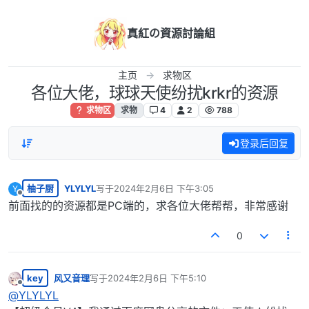
跳转至内容
真紅の資源討論組
主页
求物区
各位大佬，球球天使纷扰krkr的资源
求物区
求物
4
2
788
登录后回复
柚子厨
YLYLYL
写于
2024年2月6日 下午3:05
Y
最后由 编辑
离线
前面找的的资源都是PC端的，求各位大佬帮帮，非常感谢
0
key
风又音理
写于
2024年2月6日 下午5:10
最后由 编辑
离线
@
YLYLYL