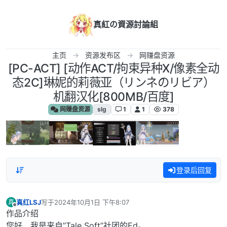
跳转至内容
真紅の資源討論組
主页
资源发布区
网赚盘资源
[PC-ACT] [动作ACT/拘束异种X/像素全动
态2C]琳妮的莉薇亚（リンネのリビア）
机翻汉化[800MB/百度]
网赚盘资源
slg
1
1
378
登录后回复
真红LSJ
写于
2024年10月1日 下午8:07
真
最后由 编辑
离线
作品介绍
您好，我是来自”Tale Soft”社团的Ed。