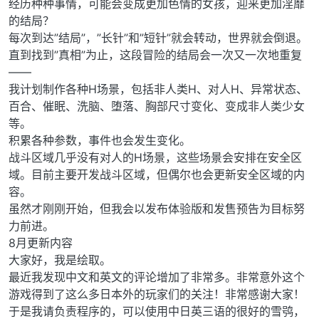
经历种种事情，可能会变成更加色情的女孩，迎来更加淫靡
的结局？
每次到达”结局”，”长针”和”短针”就会转动，世界就会倒退。
直到找到”真相”为止，这段冒险的结局会一次又一次地重复
——
我计划制作各种H场景，包括非人类H、对人H、异常状态、
百合、催眠、洗脑、堕落、胸部尺寸变化、变成非人类少女
等。
积累各种参数，事件也会发生变化。
战斗区域几乎没有对人的H场景，这些场景会安排在安全区
域。目前主要开发战斗区域，但偶尔也会更新安全区域的内
容。
虽然才刚刚开始，但我会以发布体验版和发售预告为目标努
力前进。
8月更新内容
大家好，我是绘取。
最近我发现中文和英文的评论增加了非常多。非常意外这个
游戏得到了这么多日本外的玩家们的关注！非常感谢大家！
于是我请负责程序的，可以使用中日英三语的很好的雪鸮，