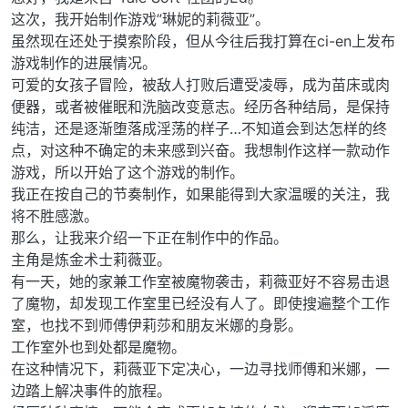
这次，我开始制作游戏”琳妮的莉薇亚”。
虽然现在还处于摸索阶段，但从今往后我打算在ci-en上发布
游戏制作的进展情况。
可爱的女孩子冒险，被敌人打败后遭受凌辱，成为苗床或肉
便器，或者被催眠和洗脑改变意志。经历各种结局，是保持
纯洁，还是逐渐堕落成淫荡的样子…不知道会到达怎样的终
点，对这种不确定的未来感到兴奋。我想制作这样一款动作
游戏，所以开始了这个游戏的制作。
我正在按自己的节奏制作，如果能得到大家温暖的关注，我
将不胜感激。
那么，让我来介绍一下正在制作中的作品。
主角是炼金术士莉薇亚。
有一天，她的家兼工作室被魔物袭击，莉薇亚好不容易击退
了魔物，却发现工作室里已经没有人了。即使搜遍整个工作
室，也找不到师傅伊莉莎和朋友米娜的身影。
工作室外也到处都是魔物。
在这种情况下，莉薇亚下定决心，一边寻找师傅和米娜，一
边踏上解决事件的旅程。