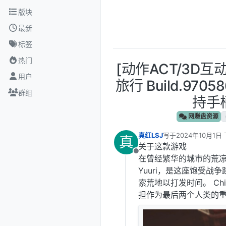
跳转至内容
版块
最新
标签
热门
[动作ACT/3D互动/
用户
旅行 Build.970
群组
持手柄
网赚盘资源
真红LSJ
写于
2024年10月1日 
真
最后由 编辑
关于这款游戏
离线
在曾经繁华的城市的荒凉
Yuuri，是这座饱受
索荒地以打发时间。 Ch
担作为最后两个人类的