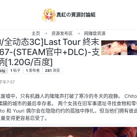
真紅の資源討論組
主页
资源发布区
网赚盘资源
全动态3C]Last Tour 終末
5867-(STEAM官中+DLC)-支
[1.20G/百度]
slg
1
帖子
1
发布者
281
浏览
下午7:57
废墟中，只有机器人的隆隆声打破了寒冷的冬天的寂静。 Chito
战争蹂躏的城市的最后幸存者。 两个女孩在旧军事遗址寻找食物和
ito 和 Yuuri 偶尔会在隐隐约约的孤独中挣扎，但当他们拥有彼
重量变得更容易忍受了。