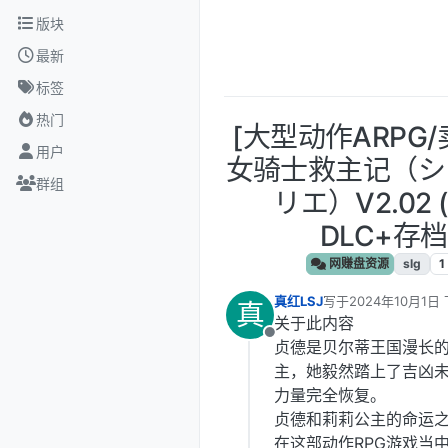
跳转至内容
版块
最新
标签
热门
[大型动作ARPG
用户
女骑士救主记（シ
群组
リエ）V2.02
DLC+存档
网赚盘资源
slg
1
真红LSJ
写于
2024年10月1日 
真
最后由 编辑
关于此内容
离线
贞德是贝尔蒂王国漫长
主，她毅然踏上了吉凶
力量完全恢复。
贞德和莉莉公主的命运
在这部动作RPG游戏当