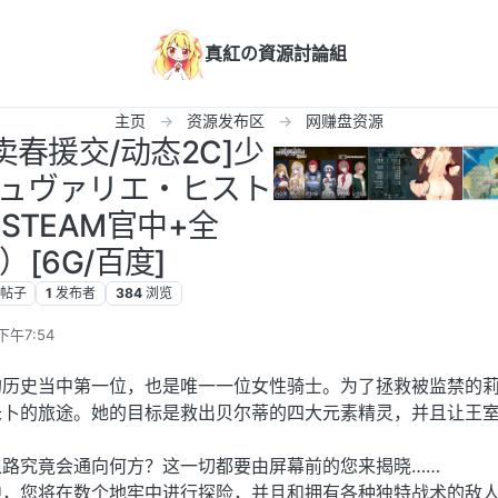
真紅の資源討論組
主页
资源发布区
网赚盘资源
/卖春援交/动态2C]少
ュヴァリエ・ヒスト
 (STEAM官中+全
）[6G/百度]
帖子
1
发布者
384
浏览
下午7:54
的历史当中第一位，也是唯一一位女性骑士。为了拯救被监禁的
未卜的旅途。她的目标是救出贝尔蒂的四大元素精灵，并且让王
之路究竟会通向何方？这一切都要由屏幕前的您来揭晓……
中，您将在数个地牢中进行探险，并且和拥有各种独特战术的敌