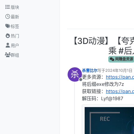
跳转至内容
版块
最新
标签
热门
【3D动漫】‎【夸克
用户
乘 #后
群组
网赚盘资源
杀害比尔
写于
2024年10月1日 
杀
最后由 编辑
更多资源：
https://pan
离线
将后缀exe修改为7z
获取链接：
https://pan
解压码：Lyf@1987