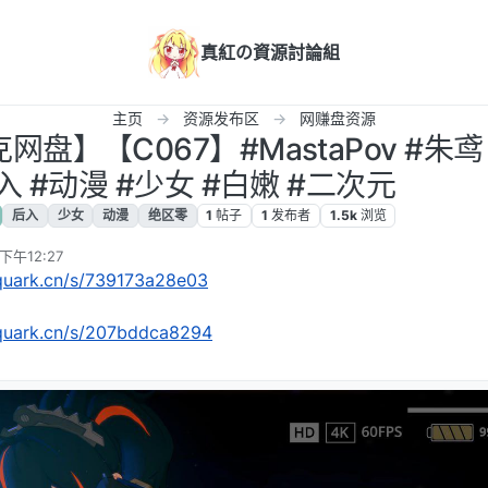
真紅の資源討論組
主页
资源发布区
网赚盘资源
网盘】【C067】#MastaPov #朱鸢
入 #动漫 #少女 #白嫩 #二次元
后入
少女
动漫
绝区零
1
帖子
1
发布者
1.5k
浏览
下午12:27
.quark.cn/s/739173a28e03
.quark.cn/s/207bddca8294