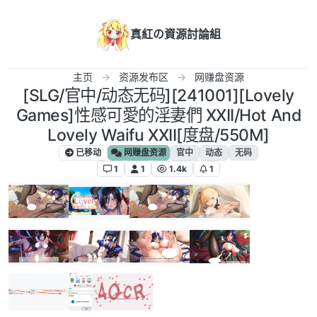
跳转至内容
真紅の資源討論組
主页
资源发布区
网赚盘资源
[SLG/官中/动态无码][241001][Lovely
Games]性感可愛的淫妻們 XXII/Hot And
Lovely Waifu XXII[度盘/550M]
已移动
网赚盘资源
官中
动态
无码
1
1
1.4k
1