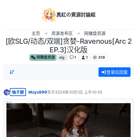
跳转至内容
真紅の資源討論組
主页
资源发布区
网赚盘资源
[欧SLG/动态/双端]贪婪-Ravenous[Arc 2
EP.3]汉化版
网赚盘资源
slg
1
1
319
登录后回复
柚子厨
Mzys999
写于
2024年10月1日 上午10:55
M
最后由 编辑
离线