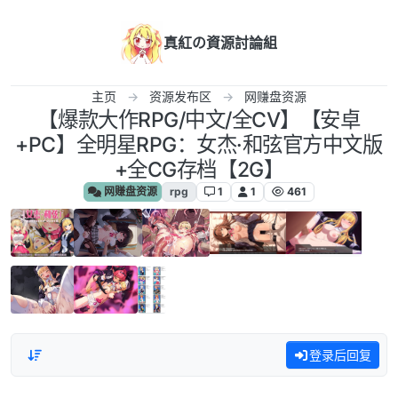
跳转至内容
真紅の資源討論組
主页
资源发布区
网赚盘资源
【爆款大作RPG/中文/全CV】【安卓
+PC】全明星RPG：女杰·和弦官方中文版
+全CG存档【2G】
网赚盘资源
rpg
1
1
461
登录后回复