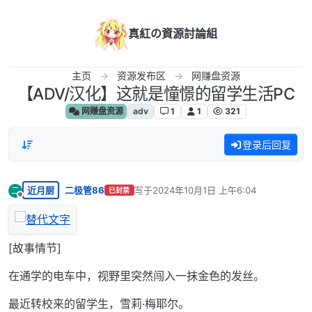
跳转至内容
真紅の資源討論組
主页
资源发布区
网赚盘资源
【ADV/汉化】这就是憧憬的留学生活PC
网赚盘资源
adv
1
1
321
登录后回复
近月厨
二极管86
写于
2024年10月1日 上午6:04
二
已封禁
最后由 编辑
离线
[故事情节]
在通学的电车中，视野里突然闯入一抹金色的发丝。
最近转校来的留学生，雪莉·梅耶尔。