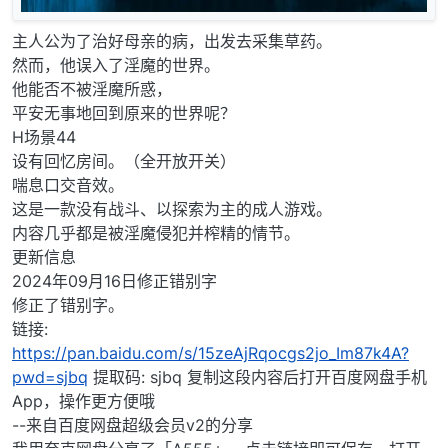
主人公为了治好母亲的病，出发去采集草药。
然而，他误入了淫魔的世界。
他能否不被淫魔所惑，
平安无事地回到原来的世界呢？
H场景44
设有回忆房间。（全开放开关）
喘息口交音效。
这是一款没有战斗、以探索为主的成人游戏。
内容几乎都是被淫魔侵犯并榨精的情节。
更新信息
2024年09月16日修正错别字
修正了错别字。
链接:
https://pan.baidu.com/s/15zeAjRqocgs2jo_Im87k4A?
pwd=sjbq
提取码: sjbq 复制这段内容后打开百度网盘手机
App，操作更方便哦
--来自百度网盘超级会员v2的分享