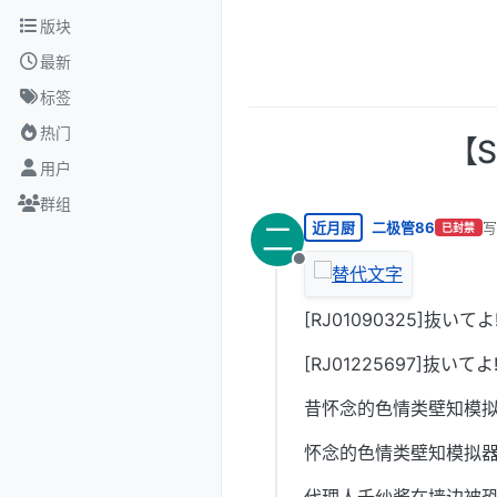
跳转至内容
版块
最新
标签
热门
【S
用户
群组
近月厨
二极管86
写
二
已封禁
最
离线
[RJ01090325]抜いて
[RJ01225697]抜い
昔怀念的色情类壁知模
怀念的色情类壁知模拟