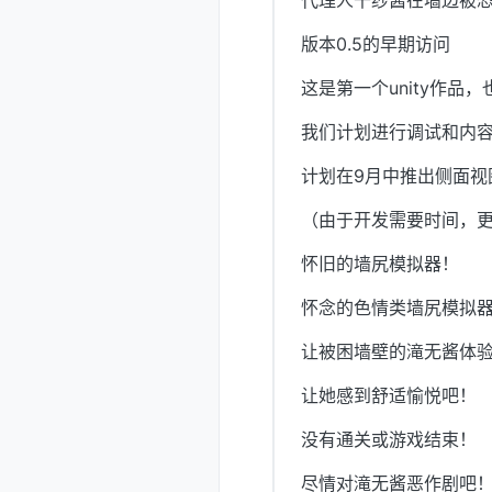
代理人千纱酱在墙边被恐
版本0.5的早期访问
这是第一个unity作
我们计划进行调试和内
计划在9月中推出侧面视
（由于开发需要时间，更
怀旧的墙尻模拟器！
怀念的色情类墙尻模拟
让被困墙壁的滝无酱体
让她感到舒适愉悦吧！
没有通关或游戏结束！
尽情对滝无酱恶作剧吧