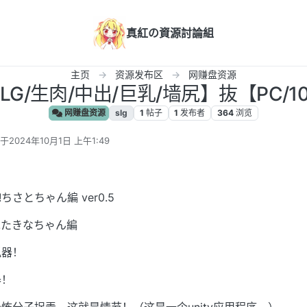
真紅の資源討論組
主页
资源发布区
网赚盘资源
LG/生肉/中出/巨乳/墙尻】抜【PC/1
网赚盘资源
slg
1
帖子
1
发布者
364
浏览
于
2024年10月1日 上午1:49
后由 编辑
よ!ちさとちゃん編 ver0.5
てよ!たきなちゃん編
拟器！
器！