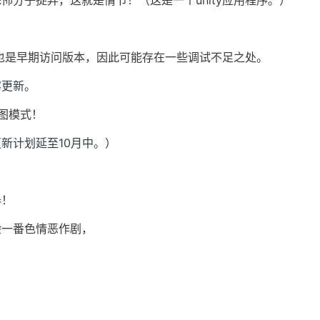
怖分子捉弄，这就是情节！（这是一个unity应用程序。）
品，也是早期访问版本，因此可能存在一些调试不足之处。
容更新。
图模式！
新计划延至10月中。）
器！
验一番色情恶作剧，
！