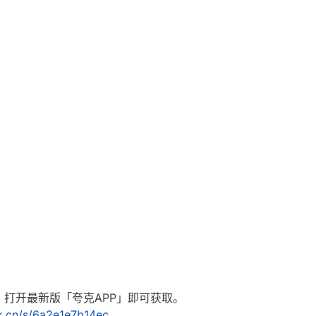
，打开最新版「夸克APP」即可获取。
rk.cn/s/6a2e1e7b14ec