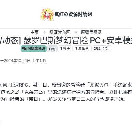
真紅の資源討論組
主页
资源发布区
网赚盘资源
汉化/动态] 瑟罗巴斯梦幻冒险 PC+安卓
网赚盘资源
rpg
1
帖子
1
发布者
292
浏览
于
2024年10月1日 上午1:11
后由 编辑
画风-王道RPG，某一日，新出道的冒险者「尤妮贝尔」手边寄
去边境之岛「克莱夫岛」里的遗迹进行探索的冒险者。立即搭乘
身为冒险者的「奈日」。尤妮贝尔与奈日二人的冒险即将开始。
G