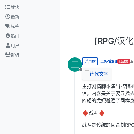
跳转至内容
版块
最新
标签
热门
[RPG/
用户
群组
近月厨
二极管86
写
二
已封禁
最
离线
主打剧情脚本演出-萌系
信。内容是关于要寻找
的船的尤妮邂逅了同样
️战斗
战斗是传统的回合制RP