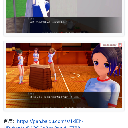
百度：
https://pan.baidu.com/s/1kiEh-