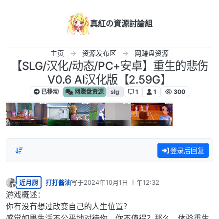
跳转至内容
真紅の資源討論組
主页
资源发布区
网赚盘资源
【SLG/汉化/动态/PC+安卓】重生的悲伤
V0.6 AI汉化版【2.59G】
已移动
网赚盘资源
slg
1
1
300
登录后回复
近月厨
打打酱油
写于
2024年10月1日 上午12:32
最后由 编辑
离线
游戏概述：
你有没有想过改变自己的人生位置？
感觉如果生活不公平地对待你，你不值得？那么，体验重生