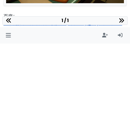
百度：
1 / 1
https://pan.baidu.com/s/1r2QXa07BVjc_eMjM5nvonw?
pwd=7788
移动：
https://caiyun.139.com/m/i?175Cd06KSk7dn
解压密码：Game日初
0
hwjking
从
2025年4月26日 上午10:48
中的 资源发布区 移动了该主题