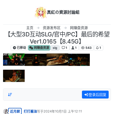
跳转至内容
真紅の資源討論組
主页
资源发布区
网赚盘资源
【大型3D互动SLG/官中/PC】最后的希望
Ver1.0165【8.45G】
已移动
网赚盘资源
slg
1
1
543
1
登录后回复
近月厨
打打酱油
写于
2024年10月1日 上午12:11
最后由 编辑