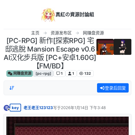
跳转至内容
真紅の資源討論組
主页
资源发布区
网赚盘资源
[PC-RPG] 新作[探索RPG] 宅
邸逃脫 Mansion Escape v0.6
AI汉化步兵版 [PC+安卓1.60G]
【FM/BD】
网赚盘资源
[pc-rpg]
1
1
132
登录后回复
key
老王老王123123
写于
2026年1月14日 下午3:48
老
最后由 编辑
离线