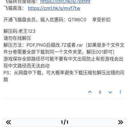
飞猫转百度链接：
https://cm1.hk/s/7pthhf
飞猫直连：
https://cm1.hk/s/myf7tw
开通飞猫盘会员，输入优惠码：QTR6C0 享受折扣
解压码:老王123
请勿在线解压
解压方法：PDF,PNG后缀改.7Z或者.rar（如果是多个文件文
件分卷需要全部下载到同一个文件夹里，解压001即可）
游戏保存全部路径尽可能不要有中文出现防止有些游戏会出
现中文路径而无法启动
PS：从网盘中下载，可大概率避免下载压缩包解压出错的问
题
0
1 / 1