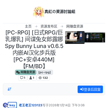
跳转至内容
真紅の資源討論組
主页
资源发布区
网赚盘资源
[PC-RPG] [日式RPG/巨
乳爆乳] 间谍兔女郎露娜
Spy Bunny Luna v0.6.5
内嵌AI汉化步兵版
[PC+安卓440M]
【FM/BD】
网赚盘资源
[pc-rpg]
1
1
132
登录后回复
key
老王老王123123
写于
2026年1月14日 下午3:06
老
最后由 编辑