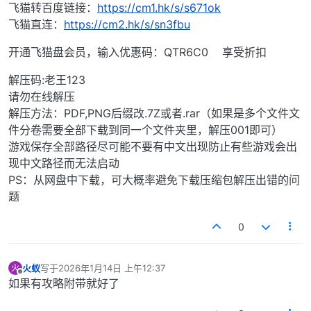
飞猫转百度链接：
https://cm1.hk/s/s671ok
飞猫直连：
https://cm2.hk/s/sn3fbu
开通飞猫盘会员，输入优惠码：QTR6C0 享受折扣
解压码:老王123
请勿在线解压
解压方法：PDF,PNG后缀改.7Z或者.rar（如果是多个文件文
件分卷需要全部下载到同一个文件夹里，解压001即可）
游戏保存全部路径尽可能不要有中文出现防止有些游戏会出
现中文路径而无法启动
PS：从网盘中下载，可大概率避免下载压缩包解压出错的问
题
0
火蚁
写于
2026年1月14日 上午12:37
火
最后由 编辑
离线
如果有攻略附带就好了