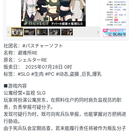
社团名：#パスチャーソフト
名称：避难所RE
原名：シェルターRE
贩卖日： 2025年07月28日 0时
标签：#SLG #生肉 #PC #动态,盗摄 ,巨乳,爆乳
■游戏内容
公寓经营×监视 SLG
玩家将扮演公寓房东，在照料住户的同时肩负监视员的职
责，负责举报可疑分子。
发现可疑行为时，既可向宪兵队举报，也能掌握对方把柄进
行胁迫。
由于宪兵队会定期巡查，若未能履行责任将被作为叛乱分子