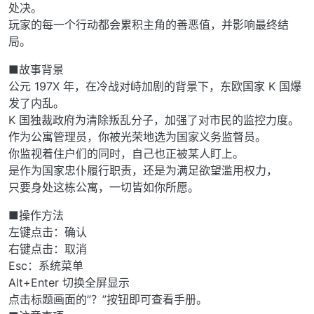
处决。
玩家的每一个行动都会累积主角的善恶值，并影响最终结
局。
■故事背景
公元 197X 年，在冷战对峙加剧的背景下，东欧国家 K 国爆
发了内乱。
K 国独裁政府为清除叛乱分子，加强了对市民的监控力度。
作为公寓管理员，你被光荣地选为国家义务监督员。
你监视着住户们的同时，自己也正被某人盯上。
是作为国家忠仆履行职责，还是为满足欲望滥用权力，
只要身处这栋公寓，一切皆如你所愿。
■操作方法
左键点击：确认
右键点击：取消
Esc：系统菜单
Alt+Enter 切换全屏显示
点击标题画面的”？”按钮即可查看手册。