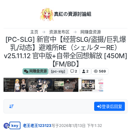
跳转至内容
真紅の資源討論組
主页
资源发布区
网赚盘资源
[PC-SLG] 新官中【经营SLG/盗摄/巨乳爆
乳/动态】避难所RE（シェルターRE）
v25.11.12 官中版+自带全回想解放 [450M]
【FM/BD】
网赚盘资源
[pc-slg]
2
2
569
登录后回复
key
老王老王123123
写于
2026年1月13日 下午1:32
老
最后由 编辑
离线