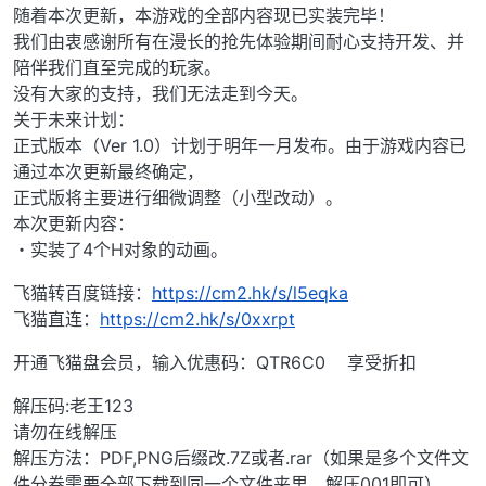
随着本次更新，本游戏的全部内容现已实装完毕！
我们由衷感谢所有在漫长的抢先体验期间耐心支持开发、并
陪伴我们直至完成的玩家。
没有大家的支持，我们无法走到今天。
关于未来计划：
正式版本（Ver 1.0）计划于明年一月发布。由于游戏内容已
通过本次更新最终确定，
正式版将主要进行细微调整（小型改动）。
本次更新内容：
・实装了4个H对象的动画。
飞猫转百度链接：
https://cm2.hk/s/l5eqka
飞猫直连：
https://cm2.hk/s/0xxrpt
开通飞猫盘会员，输入优惠码：QTR6C0 享受折扣
解压码:老王123
请勿在线解压
解压方法：PDF,PNG后缀改.7Z或者.rar（如果是多个文件文
件分卷需要全部下载到同一个文件夹里，解压001即可）