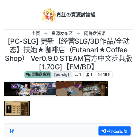
跳转至内容
真紅の資源討論組
主页
资源发布区
网赚盘资源
[PC-SLG] 更新【经营SLG/3D作品/全动
态】扶她★咖啡店（Futanari★Coffee
Shop） Ver0.9.0 STEAM官方中文步兵版
[1.70G]【FM/BD】
网赚盘资源
[pc-slg]
1
1
195
登录后回复