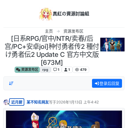
跳转至内容
真紅の資源討論組
主页
资源发布区
[日系RPG/官中/NTR/卖春/后
宫/PC+安卓joi]种付勇者传2 種付
け勇者伝2 Update C 官方中文版
[673M]
资源发布区
rpg
1
1
479
登录后回复
近月厨
某不知名网友
写于
2026年1月13日 上午4:42
最后由 编辑
离线