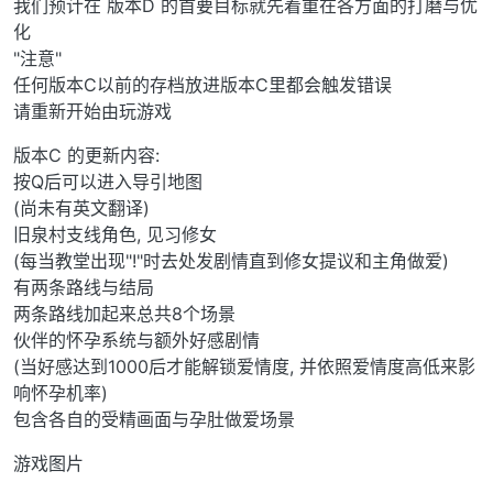
我们预计在 版本D 的首要目标就先着重在各方面的打磨与优
化
"注意"
任何版本C以前的存档放进版本C里都会触发错误
请重新开始由玩游戏
版本C 的更新内容:
按Q后可以进入导引地图
(尚未有英文翻译)
旧泉村支线角色, 见习修女
(每当教堂出现"!"时去处发剧情直到修女提议和主角做爱)
有两条路线与结局
两条路线加起来总共8个场景
伙伴的怀孕系统与额外好感剧情
(当好感达到1000后才能解锁爱情度, 并依照爱情度高低来影
响怀孕机率)
包含各自的受精画面与孕肚做爱场景
游戏图片