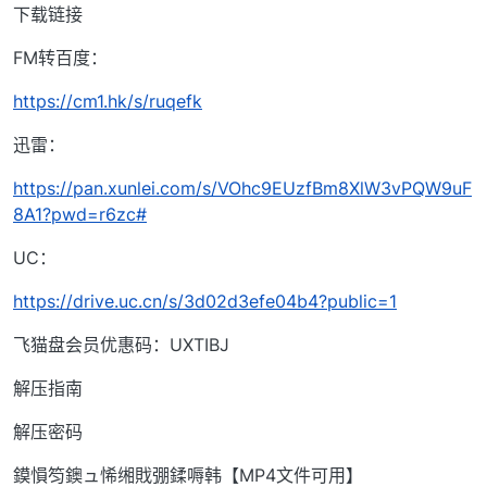
下载链接
FM转百度：
https://cm1.hk/s/ruqefk
迅雷：
https://pan.xunlei.com/s/VOhc9EUzfBm8XlW3vPQW9uF
8A1?pwd=r6zc#
UC：
https://drive.uc.cn/s/3d02d3efe04b4?public=1
飞猫盘会员优惠码：UXTIBJ
解压指南
解压密码
鏌愪笉鐭ュ悕缃戝弸鍒嗕韩【MP4文件可用】