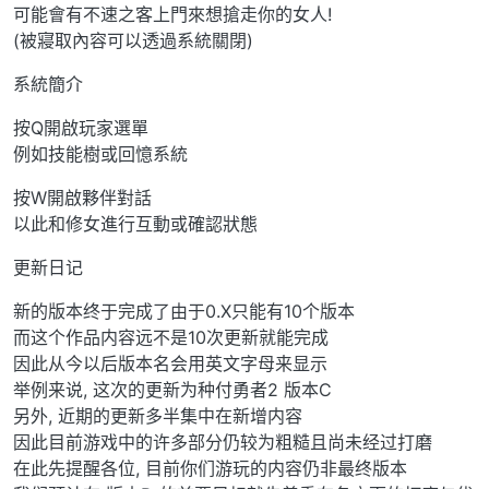
可能會有不速之客上門來想搶走你的女人!
(被寢取內容可以透過系統關閉)
系統簡介
按Q開啟玩家選單
例如技能樹或回憶系統
按W開啟夥伴對話
以此和修女進行互動或確認狀態
更新日记
新的版本终于完成了由于0.X只能有10个版本
而这个作品内容远不是10次更新就能完成
因此从今以后版本名会用英文字母来显示
举例来说, 这次的更新为种付勇者2 版本C
另外, 近期的更新多半集中在新增内容
因此目前游戏中的许多部分仍较为粗糙且尚未经过打磨
在此先提醒各位, 目前你们游玩的内容仍非最终版本