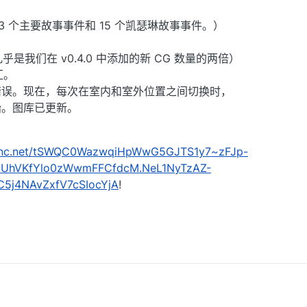
（3 个主要故事事件和 15 个凯瑟琳故事事件。）
几乎是我们在 v0.4.0 中添加的新 CG 数量的两倍）
汇。
错误。现在，每次在室内和室外位置之间切换时，
始。图库已更新。
nkenc.net/tSWQC0WazwqiHpWwG5GJTS1y7~zFJp-
6UhVKfYlo0zWwmFFCfdcM.NeL1NyTzAZ-
C5j4NAvZxfV7cSIocYjA
!