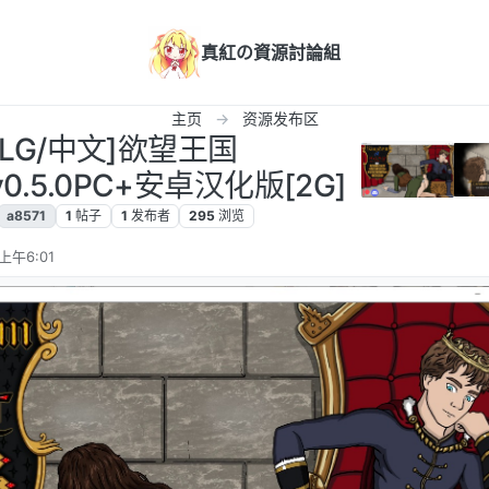
真紅の資源討論組
主页
资源发布区
[SLG/中文]欲望王国
tv0.5.0PC+安卓汉化版[2G]
a8571
1
帖子
1
发布者
295
浏览
上午6:01