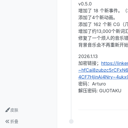
v0.5.0
增加了 18 个新事件。
添加了4个新动画。
添加了 162 个新 CG（
增加了约13,000个新词
修复了一个烦人的音乐
背景音乐会不再重新开
2026.1.13
加密链接；
https://li
~hfCai8zubzc5rCFxN
4CF7HjinAi4Nry~4ukx
密码：Arturo
解压密码: GUOTAKU
皮肤
折叠