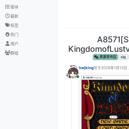
跳转至内容
版块
最新
标签
热门
A8571
用户
KingdomofLus
群组
资源发布区
slg
hwjking
写于
2026年1月13日 
最后由 编辑
在线