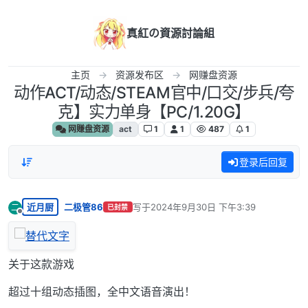
跳转至内容
真紅の資源討論組
主页
资源发布区
网赚盘资源
动作ACT/动态/STEAM官中/口交/步兵/夸
克】实力单身【PC/1.20G】
网赚盘资源
act
1
1
487
1
登录后回复
近月厨
二极管86
写于
2024年9月30日 下午3:39
二
已封禁
最后由 编辑
离线
关于这款游戏
超过十组动态插图，全中文语音演出！