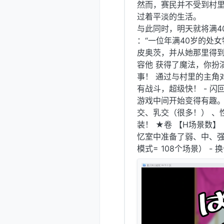
然而，赛民并不受到村
过着平淡的生活。
与此同时，明天就将满4
：“一位年满40岁的处
皮奥茨，并从她那里得到了
容他 获得了魔法，你扮
事！ 通过与村里的主角对
有战斗，超级快！ - 闪
游戏中间开始变得有趣。
交、乳交（很多！） 、
装！ ★卷 【H场景数】
忆室中准备了弱、中、强
模式= 108个场景） - 