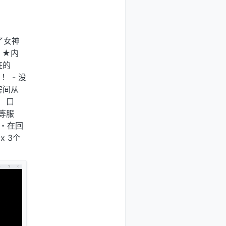
了女神
 ★内
狂的
 - 没
房间从
 口
等服
 ・在回
 3个