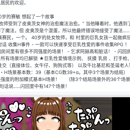
里居民的欢迎，
0岁的赛敏 想起了一个故事
女牧师受到了皮奥茨女神的治愈魔法治愈。” 当他睡着时，他遇到
魔法，但 皮奥茨是个混蛋，所以他最终错误地接受了魔法......
演赛民，一个。 40岁的处女牧师，和 村里的巨乳女孩一起做疯
话 收集H事件 - 一款可以快速享受巨乳性爱的事件收集RPG ！ ！
回房间里有很多不同强度的场景！ - 乞求阿赫高和脏话！ - 闪回
所有场景均已解锁 ★巨乳性爱情境示例、 抚摸 乳房 、打手枪、
性交（直接体位、女牛仔、狗狗式等） 以及牛比基尼和圣诞老人​​
 ・H场景基本数：39（基本CG数39+α。其中3个场景为结局）
强度的附加模式基本H场景！ （除3个结局场景外的36个场景x
换句话说......闪回室中有147个场景！