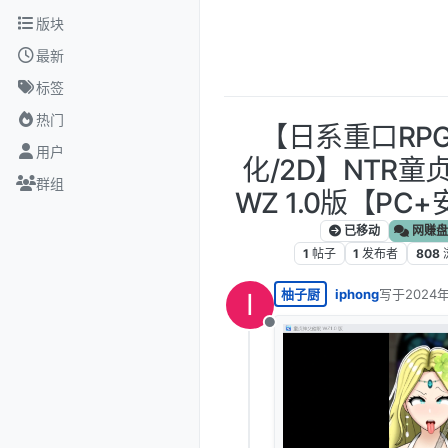
跳转至内容
版块
最新
标签
热门
【日系重口RPG/
用户
化/2D】NTR
群组
WZ 1.0版【PC+
已移动
网赚盘
1
帖子
1
发布者
808
柚子厨
iphong
写于
2024
I
最后由 编辑
离线