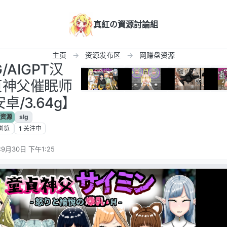
真紅の資源討論組
主页
资源发布区
网赚盘资源
AIGPT汉
童贞神父催眠师
安卓/3.64g】
资源
slg
浏览
1
关注中
年9月30日 下午1:25