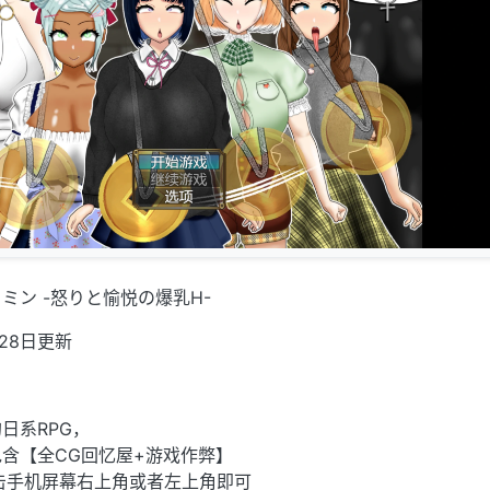
ミン -怒りと愉悦の爆乳H-
28日更新
日系RPG，
含【全CG回忆屋+游戏作弊】
击手机屏幕右上角或者左上角即可