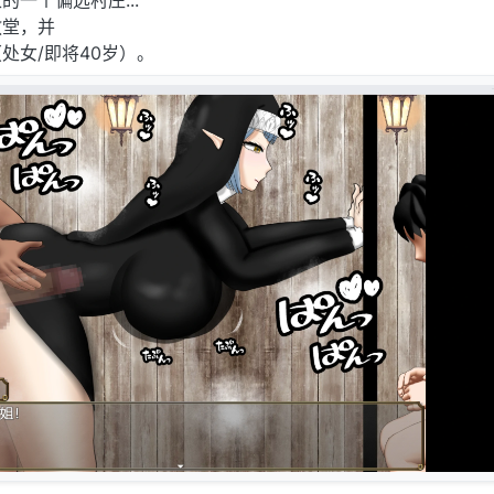
一个偏远村庄...
教堂，并
处女/即将40岁）。