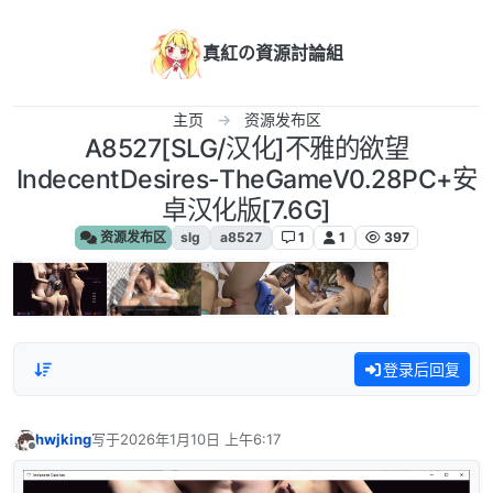
跳转至内容
真紅の資源討論組
主页
资源发布区
A8527[SLG/汉化]不雅的欲望
IndecentDesires-TheGameV0.28PC+安
卓汉化版[7.6G]
资源发布区
slg
a8527
1
1
397
登录后回复
hwjking
写于
2026年1月10日 上午6:17
最后由 编辑
离线