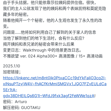
由于手头拮据，他只能依靠莎拉姨妈提供住宿。很快，
我们的主人公就发现了他的姨妈和两个表妹凯特和莫妮克隐
藏多年的秘密。
随着他揭开一个个秘密，他的人生观也发生了永久性的改
变。
问题是......他将如何利用自己了解到的关于家人的信息
当他了解到他们的地下生活时，会有什么反应?
揭开姨妈和表兄弟的秘密会带来什么后果
变更日志：Walkthrough 中的场景更改日志。
不雅欲望 ver. 024 Alpha300+ 高清图像 / 15+ 高清动画
2025.1.10
加密链接；
https://linkenc.net/m8nt0jk0PtxaCCc19dYkFaIiO3cq2I-
xlNsuPTzyjW4V~fhACfKrMmiSMGVx1.JQO7FZvEULdCa
5Er1tA-
gdx38DHElLQs6G1I~WfdJ9fxk3agf2FeWWe1qzA
!
密码：Arturo
解压密码: GUOTAKU