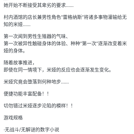
她开始不断接受其卑劣的要求……
村内酒馆的店长兼男性角色“雷格纳斯”将诸多事物灌输给无
知的米娅……
第一次闻到男性生殖器的气味、
第一次被异性触碰身体的体验、种种“第一次”逐渐改变着米
娅的身体。
随着故事推进，
即使在同一情境下，米娅的反应也会逐渐发生变化。
米娅究竟会堕落到何种地步……
便捷功能丰富配备！！
切勿错过米娅逐步沦陷的模样！！
游戏规格
·无战斗/无解谜的数字小说