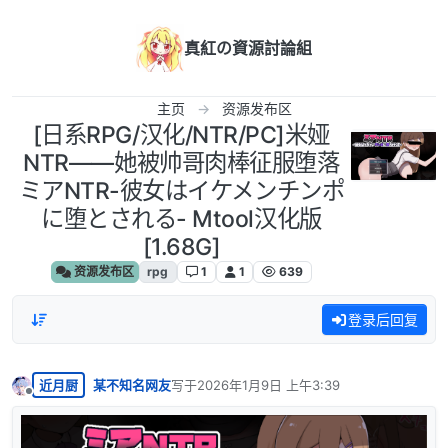
跳转至内容
真紅の資源討論組
主页
资源发布区
[日系RPG/汉化/NTR/PC]米娅
NTR——她被帅哥肉棒征服堕落
ミアNTR-彼女はイケメンチンポ
に堕とされる- Mtool汉化版
[1.68G]
资源发布区
rpg
1
1
639
登录后回复
近月厨
某不知名网友
写于
2026年1月9日 上午3:39
最后由 编辑
离线