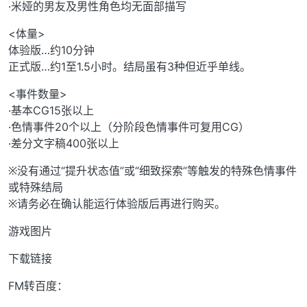
·米娅的男友及男性角色均无面部描写
<体量>
体验版…约10分钟
正式版…约1至1.5小时。结局虽有3种但近乎单线。
<事件数量>
·基本CG15张以上
·色情事件20个以上（分阶段色情事件可复用CG）
·差分文字稿400张以上
※没有通过“提升状态值”或“细致探索”等触发的特殊色情事件
或特殊结局
※请务必在确认能运行体验版后再进行购买。
游戏图片
下载链接
FM转百度：