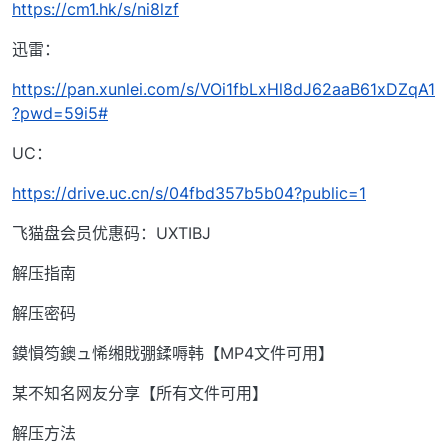
https://cm1.hk/s/ni8lzf
迅雷：
https://pan.xunlei.com/s/VOi1fbLxHl8dJ62aaB61xDZqA1
?pwd=59i5#
UC：
https://drive.uc.cn/s/04fbd357b5b04?public=1
飞猫盘会员优惠码：UXTIBJ
解压指南
解压密码
鏌愪笉鐭ュ悕缃戝弸鍒嗕韩【MP4文件可用】
某不知名网友分享【所有文件可用】
解压方法