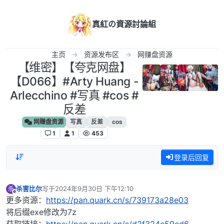
跳转至内容
真紅の資源討論組
主页
资源发布区
网赚盘资源
【维密】‎【夸克网盘】
【D066】#Arty Huang -
Arlecchino #写真 #cos #
反差
网赚盘资源
写真
反差
cos
1
1
453
登录后回复
杀害比尔
写于
2024年9月30日 下午12:10
杀
最后由 编辑
离线
更多资源：
https://pan.quark.cn/s/739173a28e03
将后缀exe修改为7z
获取链接：
https://pan.quark.cn/s/d2f324c59cd6