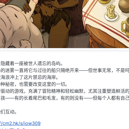
，隐藏着一座被世人遗忘的岛屿。
秘的迷雾一直将它与过往的船只隔绝开来——但世事无常，不是
被海浪冲上了这片禁忌的海岸。
种种秘密，也需要改变这里的一切。
情驱动的游戏，充满了冒险精神和轻松幽默，尤其注重塑造鲜活
女孩——有的长着尾巴和毛发，有的则没有——但每个人都有自
她们互动。
://cm2.hk/s/iow309