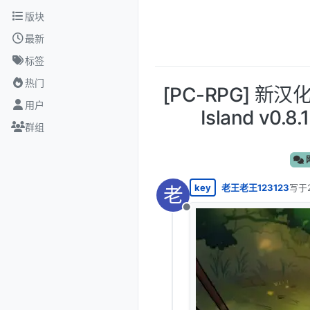
跳转至内容
版块
最新
标签
热门
[PC-RPG] 新汉化
用户
Island v0
群组
key
老王老王123123
写于
老
最后
离线