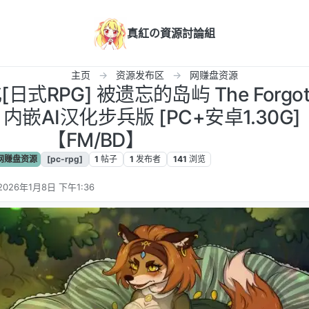
真紅の資源討論組
主页
资源发布区
网赚盘资源
[日式RPG] 被遗忘的岛屿 The Forgot
.8.1 内嵌AI汉化步兵版 [PC+安卓1.30G]
【FM/BD】
网赚盘资源
[pc-rpg]
1
帖子
1
发布者
141
浏览
2026年1月8日 下午1:36
由 编辑