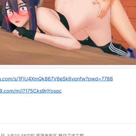
idu.com/s/1FjU4XmQk867V6eSk6vpnfw?pwd=7788
139.com/m/i?175Cks9nYosqc
日 上午10:48
中的 资源发布区 移动了该主题