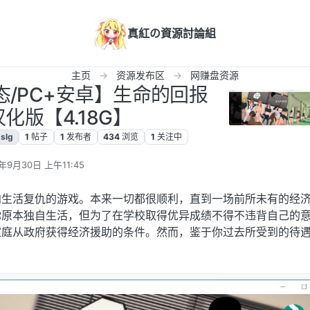
真紅の資源討論組
主页
资源发布区
网赚盘资源
动态/PC+安卓】生命的回报
4汉化版【4.18G】
slg
1
帖子
1
发布者
434
浏览
1
关注中
年9月30日 上午11:45
辑
向生活复仇的游戏。本来一切都很顺利，直到一场前所未有的经
你原本独自生活，但为了在学校取得优异成绩不得不违背自己的
家庭从政府获得经济援助的条件。然而，鉴于你过去所受到的待