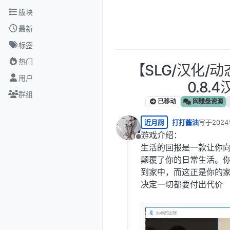
跳转至内容
版块
最新
标签
热门
【SLG/汉化/
用户
0.8.
群组
已移动
网赚盘资源
近月厨
打打酱油
写于
2024
最后由 编
游戏介绍：
离线
生活的回报是一款让你
颠覆了你的日常生活。
到家中，而这正是你的
决定一切都要付出代价