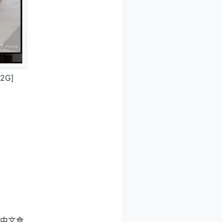
2G]
成中文食