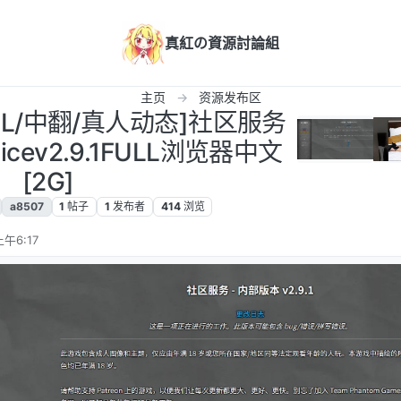
真紅の資源討論組
主页
资源发布区
TML/中翻/真人动态]社区服务
vicev2.9.1FULL浏览器中文
[2G]
a8507
1
帖子
1
发布者
414
浏览
午6:17