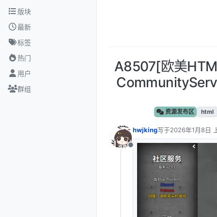
跳转至内容
版块
最新
标签
热门
A8507[欧美H
用户
CommunitySer
群组
资源发布区
html
hwjking
写于
2026年1月8日 上
最后由 编辑
离线