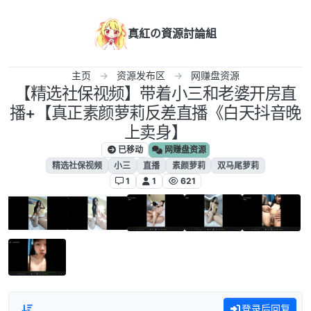
跳转至内容
真紅の資源討論組
主页
资源发布区
网赚盘资源
【精选社保视频】带着小三和老婆开房直
播+【真正素颜萝莉反差直播《白天抖音晚
上卖身】
已移动
网赚盘资源
精选社保视频
小三
直播
素颜萝莉
双马尾萝莉
1
1
621
登录后回复