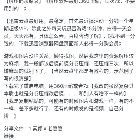
【解压码灰原哀】《解压软件最好.360压缩，其次7z，不要
用别的！》
【迅雷云盘最好用，最稳定，首先最近搞活动一分钱一个星
期超级VIP，除此之外每天玩迅雷游戏15分钟，白得一天会
员，天天都有，具体怎么弄，百度咨询了解】.《找不到一分
钱的，下载迅雷浏览器网盘页面新人必得一分购会员》
游戏和图片没啥关系，懒得找图，然后我这里的资源解压较
为麻烦，我一般都该后缀前缀分卷压缩，还压缩三次，所以
嫌麻烦的就别下了，【当然云盘里都是有教程的，示范例子
写的很清楚】
下载完了重启电脑，用360压缩或者7z【我改的虽然复杂其
本质也就是分卷压缩改后缀，，，和别人有啥不一样的】
【我是复制粘贴的，可能有的时候图片和游戏一样，有的不
一样，差不多就行了，还有的时候发的是视频，自己分
辨！】
分享文件：1 素颜￥老婆婆
链接：