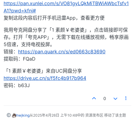
https://pan.xunlei.com/s/VO81gyLQkMiTBWiAWbcTsfv1
A1?pwd=kfnj#
复制这段内容后打开手机迅雷App，查看更方便
我用夸克网盘分享了「1 素颜￥老婆婆」，点击链接即可保
存。打开「夸克APP」，无需下载在线播放视频，畅享原画
5倍速，支持电视投屏。
链接：
https://pan.quark.cn/s/ed0663c83690
提取码：FQaD
「1 素颜￥老婆婆」来自UC网盘分享
https://drive.uc.cn/s/f5fc4b917b964
密码：b63J
0
hwjking
从
2025年4月26日 上午10:48
中的 资源发布区 移动了该主题