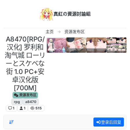
跳转至内容
真紅の資源討論組
主页
资源发布区
A8470[RPG/
汉化] 罗利和
淘气城 ローリ
ーとスケベな
街 1.0 PC+安
卓汉化版
[700M]
资源发布区
rpg
a8470
1
1
515
登录后回复