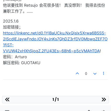
他说要找到 Retsujo 会花很多钱！ 真没想到！ 我得去找份
兼职工作了。......
2025.1.6
加密链接；
https://linkenc.net/d0.1YlBaUCku.NxQjsIx5Xrwa6BSSS-
2IScdIEJaywFndo.lOY4vJnKs7QhDZ3rfDV0MbwqZEF7O
1fjST-
VVUW42xHXhSjoqZ.2FU43Es~68h6~p5cVMAhTDA
!
密码：Arturo
解压密码: GUOTAKU
0
1 / 1