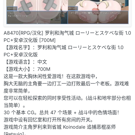
A8470[RPG/汉化] 罗利和淘气城 ローリーとスケベな街 1.0
PC+安卓汉化版 [700M]
【游戏名字】：罗利和淘气城 ローリーとスケベな街 1.0
PC+安卓汉化版
【游戏语言】：中文
【游戏大小】：700M
这是一款大胸休闲性爱游戏！在这款游戏中，
胸大无脑的主角要一边打工一边打败最后一个老板。游戏难
度非常简单，
您可以在轻松探索的同时享受性活动。(战斗和地牢部分也相
当简单）。
30 个基本 CG。总共 47 个场景 + 战斗中的色情场面！
游戏中设有回忆室和打开所有房间的开关。
游戏简介主角罗利来到省城 Koinodale 追捕恶棍巫师
[Retsujo]。