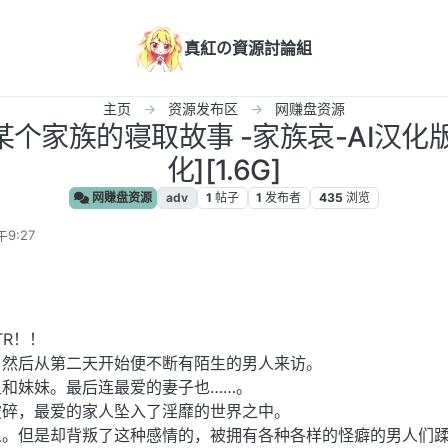
真紅の資源討論組
主页
资源发布区
网赚盘资源
] 某个家族的寝取故事 -家族哀-AI汉化
化][1.6G]
网赚盘资源
adv
1
帖子
1
发布者
435
浏览
9:27
TR！！
。然后从第二天开始便不断有陌生的男人来访。
和妹妹。最后连最爱的妻子也……。
破碎，最爱的家人坠入了淫靡的世界之中。
人。但是却背叛了这种感情的，被拥有各种各样的怪癖的男人们