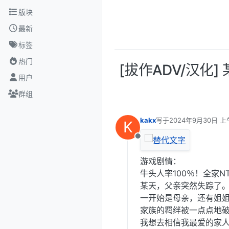
跳转至内容
版块
最新
标签
热门
[拔作ADV/汉化
用户
群组
kakx
写于
2024年9月30日 上午
K
最后由 编辑
离线
游戏剧情：
牛头人率100％！全家N
某天，父亲突然失踪了
一开始是母亲，还有姐姐
家族的羁绊被一点点地
我想去相信我最爱的家