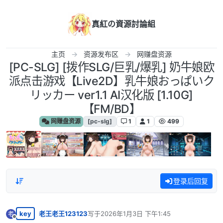
跳转至内容
真紅の資源討論組
主页
资源发布区
网赚盘资源
[PC-SLG] [拨作SLG/巨乳/爆乳] 奶牛娘欧
派点击游戏【Live2D】乳牛娘おっぱいク
リッカー ver1.1 AI汉化版 [1.10G]
【FM/BD】
网赚盘资源
[pc-slg]
1
1
499
登录后回复
key
老王老王123123
写于
2026年1月3日 下午1:45
老
最后由 编辑
离线