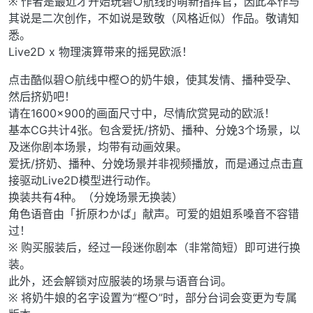
※ 作者是最近才开始玩碧○航线的萌新指挥官，因此本作与
其说是二次创作，不如说是致敬（风格近似）作品。敬请知
悉。
Live2D x 物理演算带来的摇晃欧派！
点击酷似碧○航线中樫○的奶牛娘，使其发情、播种受孕、
然后挤奶吧！
请在1600×900的画面尺寸中，尽情欣赏晃动的欧派！
基本CG共计4张。包含爱抚/挤奶、播种、分娩3个场景，以
及迷你剧本场景，均带有动画效果。
爱抚/挤奶、播种、分娩场景并非视频播放，而是通过点击直
接驱动Live2D模型进行动作。
换装共有4种。（分娩场景无换装）
角色语音由「折原わかば」献声。可爱的姐姐系嗓音不容错
过！
※ 购买服装后，经过一段迷你剧本（非常简短）即可进行换
装。
此外，还会解锁对应服装的场景与语音台词。
※ 将奶牛娘的名字设置为“樫○”时，部分台词会变更为专属