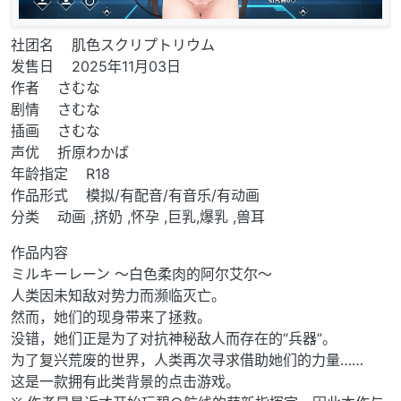
社团名 肌色スクリプトリウム
发售日 2025年11月03日
作者 さむな
剧情 さむな
插画 さむな
声优 折原わかば
年龄指定 R18
作品形式 模拟/有配音/有音乐/有动画
分类 动画 ,挤奶 ,怀孕 ,巨乳,爆乳 ,兽耳
作品内容
ミルキーレーン ～白色柔肉的阿尔艾尔～
人类因未知敌对势力而濒临灭亡。
然而，她们的现身带来了拯救。
没错，她们正是为了对抗神秘敌人而存在的“兵器”。
为了复兴荒废的世界，人类再次寻求借助她们的力量……
这是一款拥有此类背景的点击游戏。