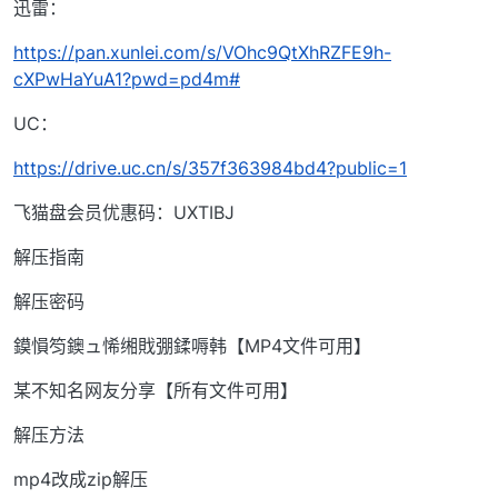
迅雷：
https://pan.xunlei.com/s/VOhc9QtXhRZFE9h-
cXPwHaYuA1?pwd=pd4m#
UC：
https://drive.uc.cn/s/357f363984bd4?public=1
飞猫盘会员优惠码：UXTIBJ
解压指南
解压密码
鏌愪笉鐭ュ悕缃戝弸鍒嗕韩【MP4文件可用】
某不知名网友分享【所有文件可用】
解压方法
mp4改成zip解压