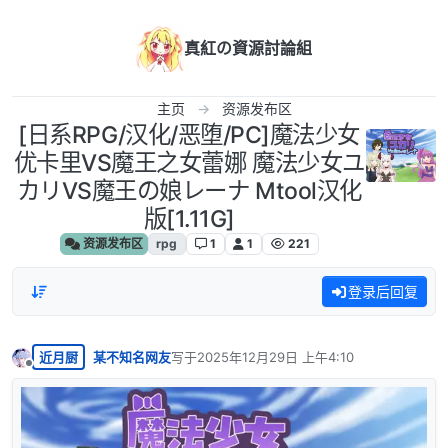
跳转至内容
真紅の資源討論組
主页
资源发布区
[日系RPG/汉化/恶堕/PC]魔法少女
优卡里VS魔王之女蕾娜 魔法少女ユ
カリVS魔王の娘レーナ Mtool汉化
版[1.11G]
资源发布区
rpg
1
1
221
登录后回复
近月厨
某不知名网友
写于
2025年12月29日 上午4:10
最后由 编辑
离线