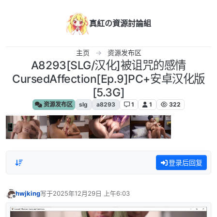
跳转至内容
真紅の資源討論組
主页
资源发布区
A8293[SLG/汉化]被诅咒的感情
CursedAffection[Ep.9]PC+安卓汉化版
[5.3G]
资源发布区
slg
a8293
1
1
322
登录后回复
hwjking
写于
2025年12月29日 上午6:03
最后由 编辑
离线