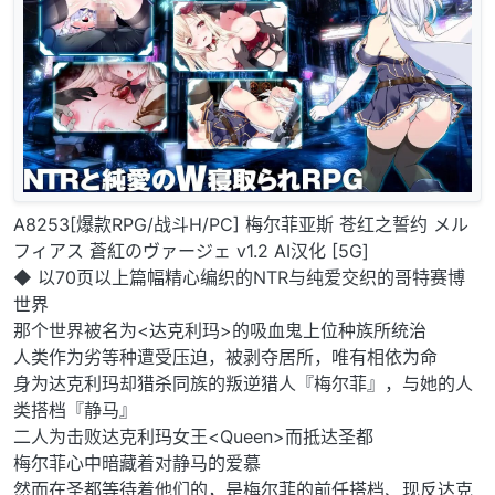
A8253[爆款RPG/战斗H/PC] 梅尔菲亚斯 苍红之誓约 メル
フィアス 蒼紅のヴァージェ v1.2 AI汉化 [5G]
◆ 以70页以上篇幅精心编织的NTR与纯爱交织的哥特赛博
世界
那个世界被名为<达克利玛>的吸血鬼上位种族所统治
人类作为劣等种遭受压迫，被剥夺居所，唯有相依为命
身为达克利玛却猎杀同族的叛逆猎人『梅尔菲』，与她的人
类搭档『静马』
二人为击败达克利玛女王<Queen>而抵达圣都
梅尔菲心中暗藏着对静马的爱慕
然而在圣都等待着他们的，是梅尔菲的前任搭档、现反达克