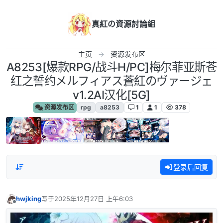
跳转至内容
真紅の資源討論組
主页
资源发布区
A8253[爆款RPG/战斗H/PC]梅尔菲亚斯苍
红之誓约メルフィアス蒼紅のヴァージェ
v1.2AI汉化[5G]
资源发布区
rpg
a8253
1
1
378
登录后回复
hwjking
写于
2025年12月27日 上午6:03
最后由 编辑
离线