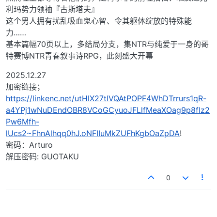
利玛势力领袖『古斯塔夫』
这个男人拥有扰乱吸血鬼心智、令其躯体绽放的特殊能
力……
基本篇幅70页以上，多结局分支，集NTR与纯爱于一身的哥
特赛博NTR青春叙事诗RPG，此刻盛大开幕
2025.12.27
加密链接；
https://linkenc.net/utHlX27tlVQAtPOPF4WhDTrrurs1qR-
a4YPj1wNuDEndOBR8VCoGCyuoJFLlfMeaXOag9p8fIz2
Pw6Mfh-
lUcs2~FhnAlhqq0hJ.oNFIIuMkZUFhKgbOaZpDA
!
密码：Arturo
解压密码: GUOTAKU
0