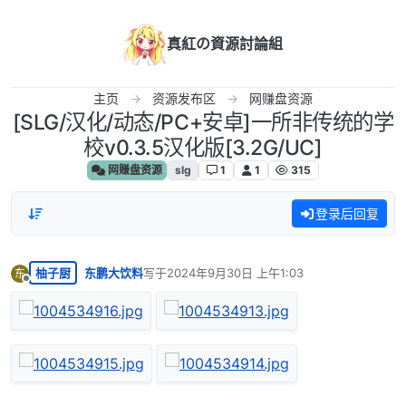
跳转至内容
真紅の資源討論組
主页
资源发布区
网赚盘资源
[SLG/汉化/动态/PC+安卓]一所非传统的学
校v0.3.5汉化版[3.2G/UC]
网赚盘资源
slg
1
1
315
登录后回复
柚子厨
东鹏大饮料
写于
2024年9月30日 上午1:03
东
最后由 编辑
离线