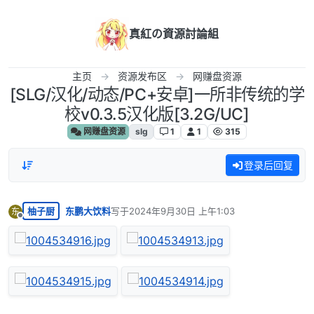
跳转至内容
真紅の資源討論組
主页
资源发布区
网赚盘资源
[SLG/汉化/动态/PC+安卓]一所非传统的学
校v0.3.5汉化版[3.2G/UC]
网赚盘资源
slg
1
1
315
登录后回复
柚子厨
东鹏大饮料
写于
2024年9月30日 上午1:03
东
最后由 编辑
离线