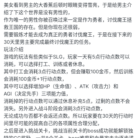
美女看到男主的大香蕉后顿时眼睛变得雪亮，于是给男主介
绍了下这个世界是没有男性的，
作为唯一的男性你被召唤过来一定是作为勇者，讨伐魔王拯
救王国的存在。但是你现在还很弱，
需要锻炼才能去成为真正的勇者讨伐魔王，于是在接下来的
30天里男主要完成最终讨伐魔王的任务。
玩法介绍
游戏的玩法有些类似于SLG，玩家一天有5点行动点数可以
消耗，可以选择打工、训练或者休息。
其中打工会消耗3点行动点数，但会赚取100金币，然后训练
会消耗100金币+1行动点数，
其中可以选择增加HP（生命值）、ATK（攻击力）和
AGI（决定先手）三项能力值，
消耗掉的行动点数可以通过休息补充5点，过剩的点数不会
消失。另外进入战斗阶段会消耗3点行动点数，
无论成功与否都不会返还点数。所以玩家要在30天的行动时
间里尽可能的提高自己的各项属性合理分配，
之后是进入挑战关卡，挑战当前关卡的boss成功就能解锁独
特的CG奖励，一共8个关卡，boss难度和血量攻击力逐步递