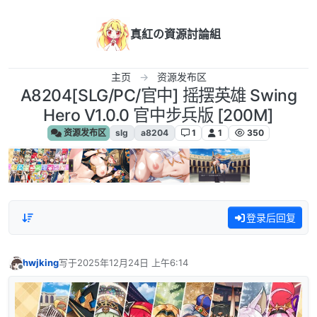
跳转至内容
真紅の資源討論組
主页
资源发布区
A8204[SLG/PC/官中] 摇摆英雄 Swing
Hero V1.0.0 官中步兵版 [200M]
资源发布区
slg
a8204
1
1
350
登录后回复
hwjking
写于
2025年12月24日 上午6:14
最后由 编辑
离线