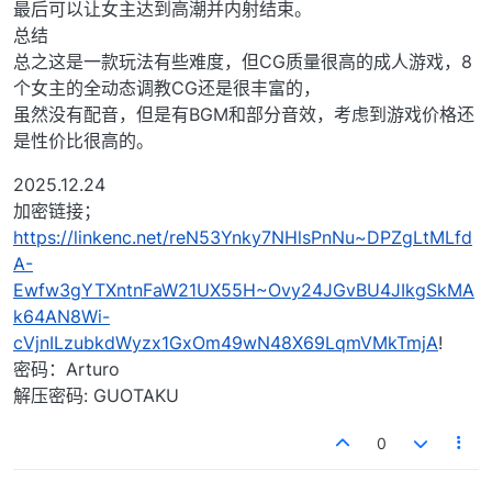
最后可以让女主达到高潮并内射结束。
总结
总之这是一款玩法有些难度，但CG质量很高的成人游戏，8
个女主的全动态调教CG还是很丰富的，
虽然没有配音，但是有BGM和部分音效，考虑到游戏价格还
是性价比很高的。
2025.12.24
加密链接；
https://linkenc.net/reN53Ynky7NHlsPnNu~DPZgLtMLfd
A-
Ewfw3gYTXntnFaW21UX55H~Ovy24JGvBU4JIkgSkMA
k64AN8Wi-
cVjnILzubkdWyzx1GxOm49wN48X69LqmVMkTmjA
!
密码：Arturo
解压密码: GUOTAKU
0