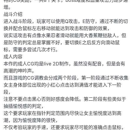
增。
战斗介绍
进入战斗阶段，玩家可以使用Q攻击，E防守，通过不断的切
换并配合鼠标左右移动就能达到攻击和防御的效果，
说实话攻击有点像水果忍者滑动就能用大香蕉鞭挞敌人，但
是防守的判定总是掌握不好，要切换E之后反方向滑动鼠
标，需要多尝试几次才行。
成人内容
本作的成人CG均是live 2D制作，虽然没有配音，但是会有
高潮的呻吟声。
而且游戏的CG调教会分成两个阶段，第一阶段通过不断收集
女主身体部位出现的小红心点击达到满值才能进入下一阶
段，
注意不要点击黑心否则好感度会降低。第二阶段有些类似于
抽插愉悦感的判定，
这个要求玩家在指针判定范围内尽快让女主愉悦度达到高
潮，因为愉悦度降的很快，
不仅考验玩家的手速，还要求玩家尽可能的准确点击鼠标，