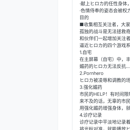
·献上ヒロカ的任性身体
·色情侍奉的姿态会被权
目的
■收集相互关注者，大
孤独的战斗是无法拯救
和伙伴们一起增加关注
逼近ヒロカ的四个游戏
1.自宅
在主屏幕（自宅）中，丰
媚药的ヒロカ无法反抗…
2.Pornhero
ヒロカ被凌辱和调教的
3.强化媚药
市民的HELP！有时间限
来不及的话，无辜的市民
用强化媚药增强身体，
4.诊疗记录
诊疗记录中平淡地记录
将光标对准，就能播放