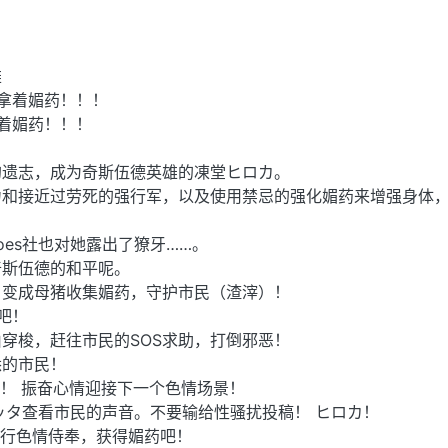
雄
中拿着媚药！！！
拿着媚药！！！
的遗志，成为奇斯伍德英雄的凍堂ヒロカ。
力和接近过劳死的强行军，以及使用禁忌的强化媚药来增强身体
。
oes社也对她露出了獠牙……。
奇斯伍德的和平呢。
，变成母猪收集媚药，守护市民（渣滓）！
吧！
穿梭，赶往市民的SOS求助，打倒邪恶！
悉的市民！
束！ 振奋心情迎接下一个色情场景！
ッタ查看市民的声音。不要输给性骚扰投稿！ ヒロカ！
进行色情侍奉，获得媚药吧！