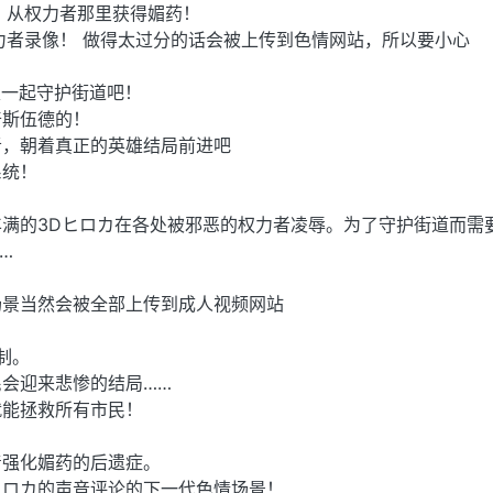
，从权力者那里获得媚药！
力者录像！ 做得太过分的话会被上传到色情网站，所以要小心
家一起守护街道吧！
奇斯伍德的！
者，朝着真正的英雄结局前进吧
系统！
满的3Dヒロカ在各处被邪恶的权力者凌辱。为了守护街道而需
…
场景当然会被全部上传到成人视频网站
制。
会迎来悲惨的结局……
就能拯救所有市民！
着强化媚药的后遗症。
ヒロカ的声音评论的下一代色情场景！