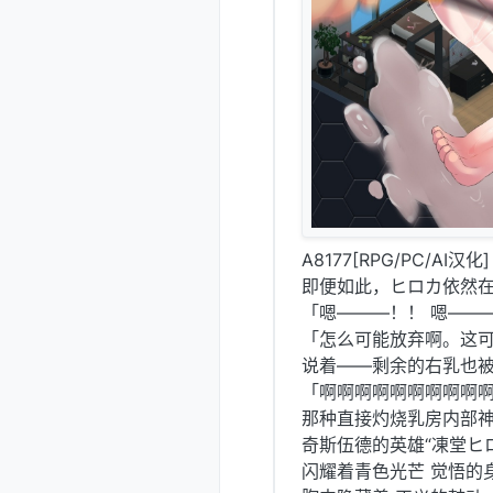
A8177[RPG/PC/AI汉
即便如此，ヒロカ依然
「嗯———！！ 嗯——
「怎么可能放弃啊。这
说着——剩余的右乳也
「啊啊啊啊啊啊啊啊啊
那种直接灼烧乳房内部
奇斯伍德的英雄“凍堂ヒ
闪耀着青色光芒 觉悟的