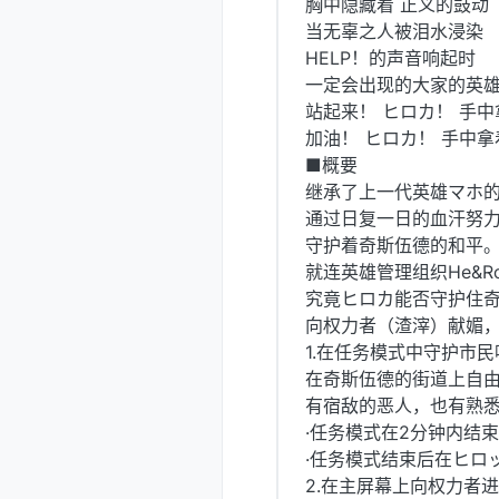
胸中隐藏着 正义的鼓动
当无辜之人被泪水浸染
HELP！的声音响起时
一定会出现的大家的英
站起来！ ヒロカ！ 手
加油！ ヒロカ！ 手中
■概要
继承了上一代英雄マホ
通过日复一日的血汗努
守护着奇斯伍德的和平
就连英雄管理组织He&R
究竟ヒロカ能否守护住
向权力者（渣滓）献媚
1.在任务模式中守护市民
在奇斯伍德的街道上自由
有宿敌的恶人，也有熟
·任务模式在2分钟内结
·任务模式结束后在ヒロ
2.在主屏幕上向权力者