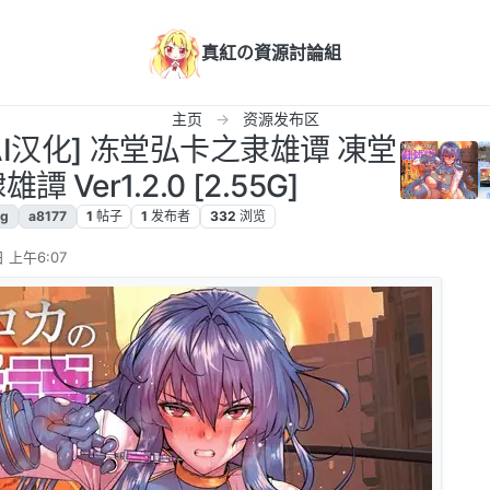
真紅の資源討論組
主页
资源发布区
C/AI汉化] 冻堂弘卡之隶雄谭 凍堂
 Ver1.2.0 [2.55G]
pg
a8177
1
帖子
1
发布者
332
浏览
 上午6:07