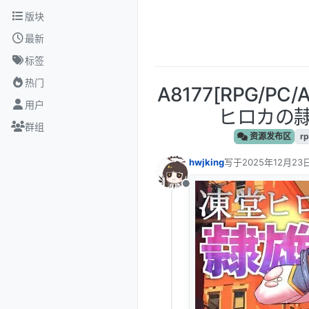
跳转至内容
版块
最新
标签
热门
A8177[RPG/P
用户
ヒロカの隷雄譚
群组
资源发布区
r
hwjking
写于
2025年12月23日
最后由 编辑
离线