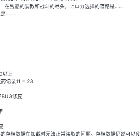
%！ 在残酷的调教和战斗的尽头，ヒロカ选择的道路是……
或是——
0以上
药记录11 = 23
字BUG修复
字
复
存的存档数据在加载时无法正常读取的问题。存档数据仍然可以