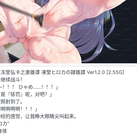
化] 冻堂弘卡之隶雄谭 凍堂ヒロカの隷雄譚 Ver1.2.0 [2.55G]
在继续战斗！
—！！！ ひゃめ……！！！」
可是『惩罚』呢，对吧？」
被照射到了。
啊啊啊啊啊！！！」
神经的感觉，让我睁大眼睛尖叫起来。
ロカ”
身体