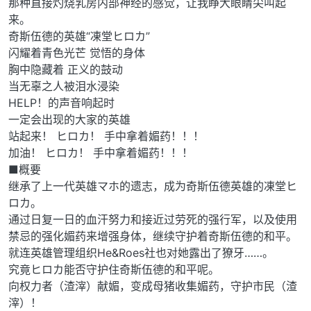
那种直接灼烧乳房内部神经的感觉，让我睁大眼睛尖叫起
来。
奇斯伍德的英雄“凍堂ヒロカ”
闪耀着青色光芒 觉悟的身体
胸中隐藏着 正义的鼓动
当无辜之人被泪水浸染
HELP！的声音响起时
一定会出现的大家的英雄
站起来！ ヒロカ！ 手中拿着媚药！！！
加油！ ヒロカ！ 手中拿着媚药！！！
■概要
继承了上一代英雄マホ的遗志，成为奇斯伍德英雄的凍堂ヒ
ロカ。
通过日复一日的血汗努力和接近过劳死的强行军，以及使用
禁忌的强化媚药来增强身体，继续守护着奇斯伍德的和平。
就连英雄管理组织He&Roes社也对她露出了獠牙……。
究竟ヒロカ能否守护住奇斯伍德的和平呢。
向权力者（渣滓）献媚，变成母猪收集媚药，守护市民（渣
滓）！