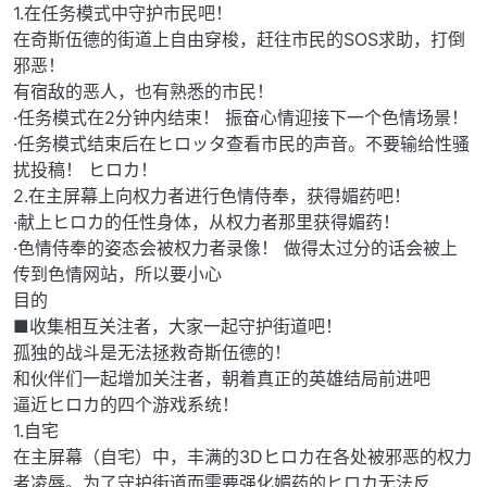
1.在任务模式中守护市民吧！
在奇斯伍德的街道上自由穿梭，赶往市民的SOS求助，打倒
邪恶！
有宿敌的恶人，也有熟悉的市民！
·任务模式在2分钟内结束！ 振奋心情迎接下一个色情场景！
·任务模式结束后在ヒロッタ查看市民的声音。不要输给性骚
扰投稿！ ヒロカ！
2.在主屏幕上向权力者进行色情侍奉，获得媚药吧！
·献上ヒロカ的任性身体，从权力者那里获得媚药！
·色情侍奉的姿态会被权力者录像！ 做得太过分的话会被上
传到色情网站，所以要小心
目的
■收集相互关注者，大家一起守护街道吧！
孤独的战斗是无法拯救奇斯伍德的！
和伙伴们一起增加关注者，朝着真正的英雄结局前进吧
逼近ヒロカ的四个游戏系统！
1.自宅
在主屏幕（自宅）中，丰满的3Dヒロカ在各处被邪恶的权力
者凌辱。为了守护街道而需要强化媚药的ヒロカ无法反