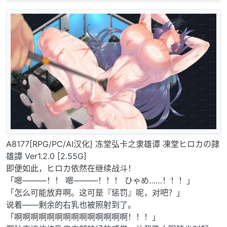
A8177[RPG/PC/AI汉化] 冻堂弘卡之隶雄谭 凍堂ヒロカの隷
雄譚 Ver1.2.0 [2.55G]
即便如此，ヒロカ依然在继续战斗！
「嗯———！！ 嗯———！！！ ひゃめ……！！！」
「怎么可能放弃啊。这可是『惩罚』呢，对吧？」
说着——剩余的右乳也被照射到了。
「啊啊啊啊啊啊啊啊啊啊啊啊啊啊！！！」