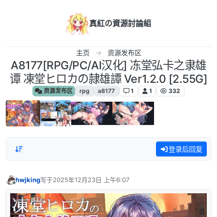
跳转至内容
真紅の資源討論組
主页
资源发布区
A8177[RPG/PC/AI汉化] 冻堂弘卡之隶雄
谭 凍堂ヒロカの隷雄譚 Ver1.2.0 [2.55G]
资源发布区
rpg
a8177
1
1
332
登录后回复
hwjking
写于
2025年12月23日 上午6:07
最后由 编辑
离线