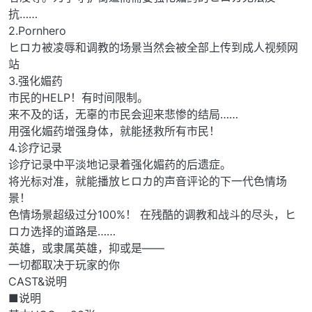
抗……
2.Pornhero
ヒロカ被凌辱和调教的场景当然会被全部上传到成人视频网
站
3.强化媚药
市民的HELP！有时间限制。
来不及的话，无辜的市民会迎来悲惨的结局……
用强化媚药增强身体，就能拯救所有市民！
4.诊疗记录
诊疗记录中平淡地记录着强化媚药的后遗症。
将光标对准，就能播放ヒロカ的声音评论的下一代色情场
景！
色情场景超级过分100%！ 在残酷的调教和战斗的尽头，ヒ
ロカ选择的道路是……
英雄，或隶属英雄，抑或是——
一切都取决于玩家的你
CAST&说明
■说明