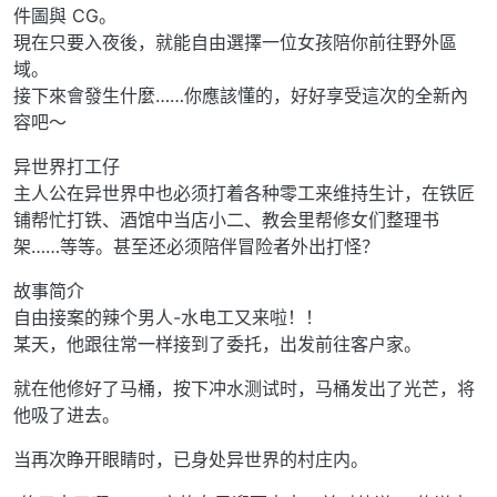
件圖與 CG。
現在只要入夜後，就能自由選擇一位女孩陪你前往野外區
域。
接下來會發生什麼……你應該懂的，好好享受這次的全新內
容吧～
异世界打工仔
主人公在异世界中也必须打着各种零工来维持生计，在铁匠
铺帮忙打铁、酒馆中当店小二、教会里帮修女们整理书
架……等等。甚至还必须陪伴冒险者外出打怪？
故事简介
自由接案的辣个男人-水电工又来啦！！
某天，他跟往常一样接到了委托，出发前往客户家。
就在他修好了马桶，按下冲水测试时，马桶发出了光芒，将
他吸了进去。
当再次睁开眼睛时，已身处异世界的村庄内。