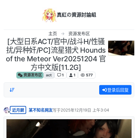
跳转至内容
真紅の資源討論組
主页
资源发布区
[大型日系ACT/官中/战斗H/性骚
扰/异种奸/PC]流星猎犬 Hounds
of the Meteor Ver20251204 官
方中文版[11.2G]
资源发布区
act
1
1
577
登录后回复
近月厨
某不知名网友
写于
2025年12月19日 上午3:04
最后由 编辑
离线