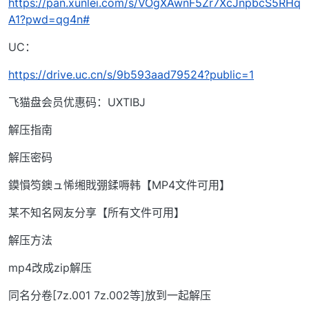
https://pan.xunlei.com/s/VOgXAwnF5Zr7XcJnpbcS5RHq
A1?pwd=qg4n#
UC：
https://drive.uc.cn/s/9b593aad79524?public=1
飞猫盘会员优惠码：UXTIBJ
解压指南
解压密码
鏌愪笉鐭ュ悕缃戝弸鍒嗕韩【MP4文件可用】
某不知名网友分享【所有文件可用】
解压方法
mp4改成zip解压
同名分卷[7z.001 7z.002等]放到一起解压