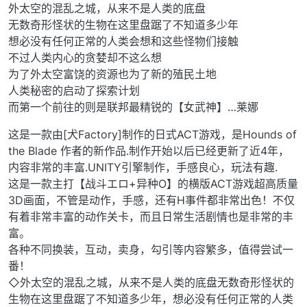
外太空的混乱之城，从来不是人类的底盘
无数奇形怪状的生物在这里盘踞了不知道多少年
想必没有任何正常的人类会想和这些怪物们接触
不过人类内心的贪婪却不这么想
为了外太空富饶的资源也为了新的殖民土地
人类秘密的启动了探索计划
而第一个前往的则是联邦最精锐的【女武神】…莱娜
这是一款由[犬Factory]制作的日式ACT游戏，是Hounds of
the Blade 作者的新作品.制作开始以后已经更新了近4年，
内容非常的丰富.UNITY引擎制作，手感良心，玩法有趣.
这是一款主打【战斗エロ+异种O】的横版ACT游戏超高质量
3D画面，不管是动作，手感，还有H事件都非常出色！不仅
有着非常丰富的动作关卡，而且日常生活剧情也是非常的丰
富。
各种不同换装，互动，卖身，勾引等内容繁多，值得尝试一
番！
◇外太空的混乱之城，从来不是人类的底盘无数奇形怪状的
生物在这里盘踞了不知道多少年，想必没有任何正常的人类