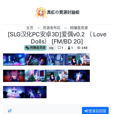
跳转至内容
真紅の資源討論組
主页
资源发布区
网赚盘资源
[SLG汉化PC安卓3D]爱偶v0.2 （ Love
Dolls） [FM/BD 2G]
网赚盘资源
slg
1
1
248
登录后回复